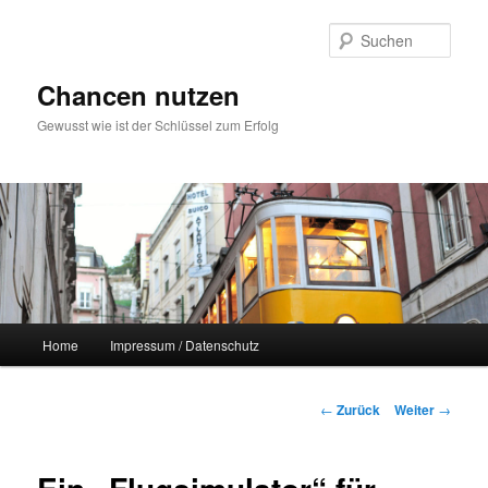
Zum
Inhalt
Such
wechseln
Chancen nutzen
Gewusst wie ist der Schlüssel zum Erfolg
Hauptmenü
Home
Impressum / Datenschutz
Beitrags-
←
Zurück
Weiter
→
Navigation