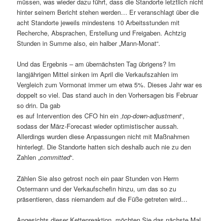
müssen, was wieder dazu führt, dass die Standorte letztlich nicht
hinter seinem Bericht stehen werden… Er veranschlagt über die
acht Standorte jeweils mindestens 10 Arbeitsstunden mit
Recherche, Absprachen, Erstellung und Freigaben. Achtzig
Stunden in Summe also, ein halber „Mann-Monat“.
Und das Ergebnis – am übernächsten Tag übrigens? Im
langjährigen Mittel sinken im April die Verkaufszahlen im
Vergleich zum Vormonat immer um etwa 5%. Dieses Jahr war es
doppelt so viel. Das stand auch in den Vorhersagen bis Februar
so drin. Da gab
es auf Intervention des CFO hin ein ‚
top-down-adjustment
‘,
sodass der März-Forecast wieder optimistischer aussah.
Allerdings wurden diese Anpassungen nicht mit Maßnahmen
hinterlegt. Die Standorte hatten sich deshalb auch nie zu den
Zahlen „
committed
“.
Zählen Sie also getrost noch ein paar Stunden von Herrn
Ostermann und der Verkaufschefin hinzu, um das so zu
präsentieren, dass niemandem auf die Füße getreten wird…
Angesichts dieser Kettenreaktion, möchten Sie das nächste Mal