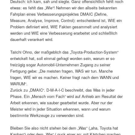
Deutsch: ich kam, sah und siegte. Ganz offensichtlich fehlt noch
etwas: es fehlt das „Wie“! Nehmen wir den allseits bekannten
Fahrplan eines Verbesserungsprojektes DMAIC (Define,
Measure, Analyse, Improve, Control): entscheidend ist, WIE ein
Problem definiert wird, WIE Fakten gesammelt und analysiert
werden und WIE eine Verbesserung erarbeitet und schließlich
dauerhaft verankert wird.
Taiichi Ohno, der maßgeblich das „Toyota-Production-System“
entwickelt hat, soll einmal gefragt worden sein, warum er so
freizügig sogar Automobil-Unternehmen Zugang zu seiner
Fertigung gebe: „Die meisten fragen, WAS wir tun. Manche
fragen, WIE wir es machen. Keiner fragt nach dem WANN und
WARUM“.
Zurück zu „DMAIC“. D-M-A-I-C beschreibt, das Was in jeder
Phase. Ein „Mensch vom Fach“ wird auf Anhieb am Resultat der
Arbeit erkennen, wie sauber gearbeitet wurde. Aber nur der
Meister wird in jeder Situation erkennen, wann und warum
bestimmte Werkzeuge zu verwenden sind.
Bleiben Sie also nicht stehen bei dem „Was“ („aha, Toyota hat
Kanban“) oder dem „Wie“ („guck einer an: mit Kärtchen machen