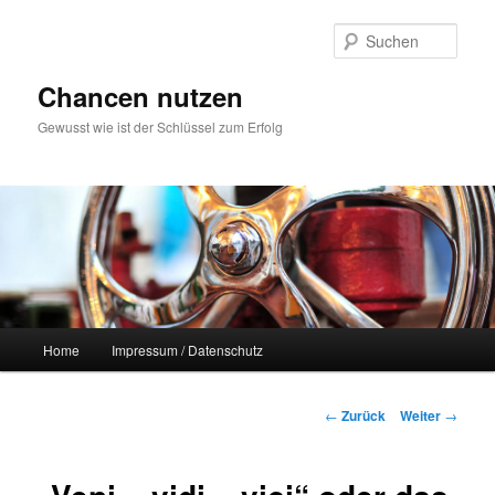
Zum
Inhalt
Such
wechseln
Chancen nutzen
Gewusst wie ist der Schlüssel zum Erfolg
Hauptmenü
Home
Impressum / Datenschutz
Beitrags-
←
Zurück
Weiter
→
Navigation