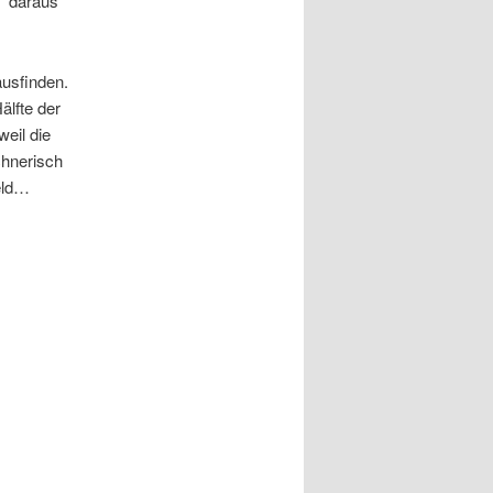
“ daraus
usfinden.
älfte der
eil die
chnerisch
Geld…