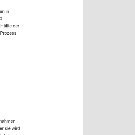
en in
00
Hälfte der
“-Prozess
nahmen
r sie wird