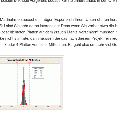
r soliden Methode vorgehen, sodass kein „Schnellschuss in den Ofen
 Maßnahmen aussehen, mögen Experten in Ihrem Unternehmen hera
Fall sind Sie sehr daran interessiert: Denn wenn Sie vorher etwa die H
 beschichteten Platten auf dem grauen Markt „versenken“ mussten, w
cke nicht stimmte, dann müssen Sie das nach diesem Projekt rein re
it 3 oder 4 Platten von einer Million tun. Es geht also um sehr viel 