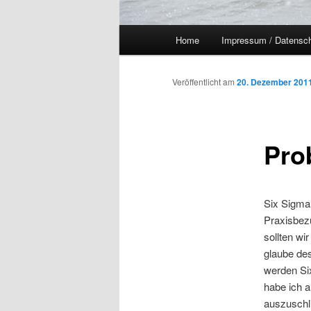
Hauptmenü
Home
Impressum / Datensc
Veröffentlicht am
20. Dezember 201
Pro
Six Sigma 
Praxisbez
sollten wi
glaube de
werden Si
habe ich 
auszuschl