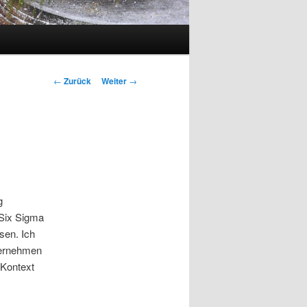
Beitrags-
←
Zurück
Weiter
→
Navigation
g
Six Sigma
sen. Ich
ternehmen
 Kontext
m