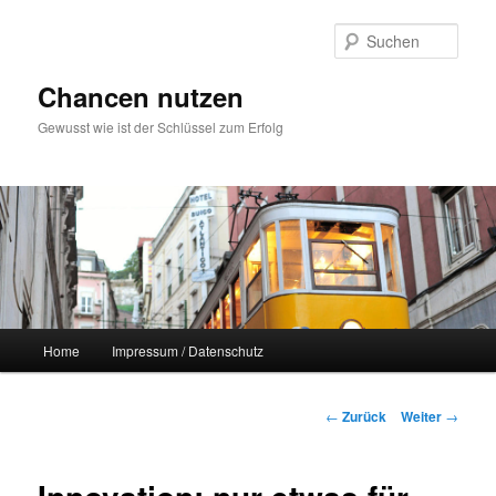
Zum
Inhalt
Such
wechseln
Chancen nutzen
Gewusst wie ist der Schlüssel zum Erfolg
Hauptmenü
Home
Impressum / Datenschutz
Beitrags-
←
Zurück
Weiter
→
Navigation