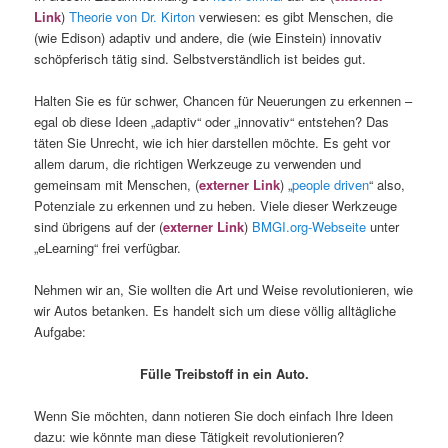
Link
)
Theorie von Dr. Kirton
verwiesen: es gibt Menschen, die
(wie Edison) adaptiv und andere, die (wie Einstein) innovativ
schöpferisch tätig sind. Selbstverständlich ist beides gut.
Halten Sie es für schwer, Chancen für Neuerungen zu erkennen –
egal ob diese Ideen „adaptiv“ oder „innovativ“ entstehen? Das
täten Sie Unrecht, wie ich hier darstellen möchte. Es geht vor
allem darum, die richtigen Werkzeuge zu verwenden und
gemeinsam mit Menschen, (
externer Link
) „
people driven
“ also,
Potenziale zu erkennen und zu heben. Viele dieser Werkzeuge
sind übrigens auf der (
externer Link
)
BMGI.org-Webseite
unter
„eLearning“ frei verfügbar.
Nehmen wir an, Sie wollten die Art und Weise revolutionieren, wie
wir Autos betanken. Es handelt sich um diese völlig alltägliche
Aufgabe:
Fülle Treibstoff in ein Auto.
Wenn Sie möchten, dann notieren Sie doch einfach Ihre Ideen
dazu: wie könnte man diese Tätigkeit revolutionieren?