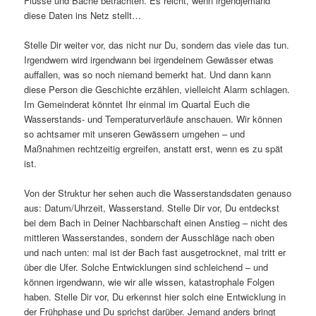
Flüsse und Bäche betrachten. Es reicht, wenn irgendjemand
diese Daten ins Netz stellt…
Stelle Dir weiter vor, das nicht nur Du, sondern das viele das tun.
Irgendwem wird irgendwann bei irgendeinem Gewässer etwas
auffallen, was so noch niemand bemerkt hat. Und dann kann
diese Person die Geschichte erzählen, vielleicht Alarm schlagen.
Im Gemeinderat könntet Ihr einmal im Quartal Euch die
Wasserstands- und Temperaturverläufe anschauen. Wir können
so achtsamer mit unseren Gewässern umgehen – und
Maßnahmen rechtzeitig ergreifen, anstatt erst, wenn es zu spät
ist.
Von der Struktur her sehen auch die Wasserstandsdaten genauso
aus: Datum/Uhrzeit, Wasserstand. Stelle Dir vor, Du entdeckst
bei dem Bach in Deiner Nachbarschaft einen Anstieg – nicht des
mittleren Wasserstandes, sondern der Ausschläge nach oben
und nach unten: mal ist der Bach fast ausgetrocknet, mal tritt er
über die Ufer. Solche Entwicklungen sind schleichend – und
können irgendwann, wie wir alle wissen, katastrophale Folgen
haben. Stelle Dir vor, Du erkennst hier solch eine Entwicklung in
der Frühphase und Du sprichst darüber. Jemand anders bringt