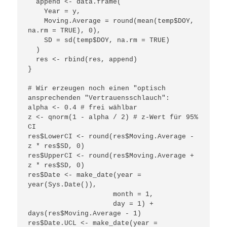
  append <- data.frame(

    Year = y,

    Moving.Average = round(mean(temp$DOY, 
na.rm = TRUE), 0),

    SD = sd(temp$DOY, na.rm = TRUE)

  )

  res <- rbind(res, append)

}

# Wir erzeugen noch einen "optisch 
ansprechenden "Vertrauensschlauch":

alpha <- 0.4 # frei wählbar

z <- qnorm(1 - alpha / 2) # z-Wert für 95% 
CI

res$LowerCI <- round(res$Moving.Average - 
z * res$SD, 0)

res$UpperCI <- round(res$Moving.Average + 
z * res$SD, 0)

res$Date <- make_date(year = 
year(Sys.Date()), 

                     month = 1, 

                     day = 1) + 
days(res$Moving.Average - 1)

res$Date.UCL <- make_date(year = 