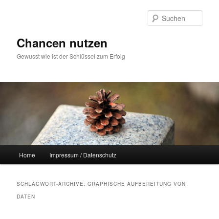
Zum
Zum
Inhalt
sekundären
Such
wechseln
Inhalt
wechseln
Chancen nutzen
Gewusst wie ist der Schlüssel zum Erfolg
Hauptmenü
Home
Impressum / Datenschutz
SCHLAGWORT-ARCHIVE:
GRAPHISCHE AUFBEREITUNG VON
DATEN