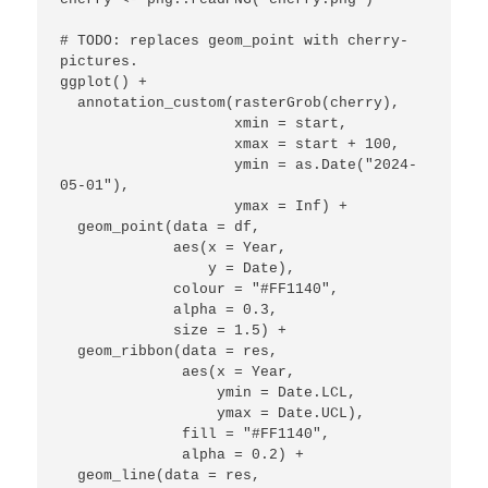
# TODO: replaces geom_point with cherry-
pictures.

ggplot() +

  annotation_custom(rasterGrob(cherry), 

                    xmin = start, 

                    xmax = start + 100, 

                    ymin = as.Date("2024-
05-01"), 

                    ymax = Inf) +

  geom_point(data = df,

             aes(x = Year, 

                 y = Date),

             colour = "#FF1140",

             alpha = 0.3,

             size = 1.5) +

  geom_ribbon(data = res,

              aes(x = Year,

                  ymin = Date.LCL, 

                  ymax = Date.UCL), 

              fill = "#FF1140", 

              alpha = 0.2) +

  geom_line(data = res,
