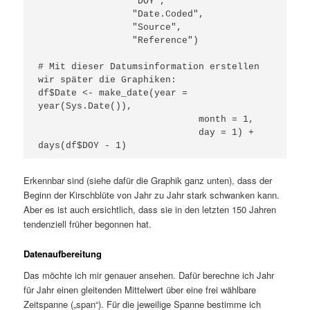
                 "DOY", 

                 "Date.Coded", 

                 "Source", 

                 "Reference")

# Mit dieser Datumsinformation erstellen 
wir später die Graphiken:

df$Date <- make_date(year = 
year(Sys.Date()), 

                             month = 1, 

                             day = 1) + 
days(df$DOY - 1)
Erkennbar sind (siehe dafür die Graphik ganz unten), dass der
Beginn der Kirschblüte von Jahr zu Jahr stark schwanken kann.
Aber es ist auch ersichtlich, dass sie in den letzten 150 Jahren
tendenziell früher begonnen hat.
Datenaufbereitung
Das möchte ich mir genauer ansehen. Dafür berechne ich Jahr
für Jahr einen gleitenden Mittelwert über eine frei wählbare
Zeitspanne („span“). Für die jeweilige Spanne bestimme ich