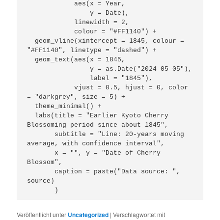
            aes(x = Year,

                y = Date), 

            linewidth = 2,

            colour = "#FF1140") +

  geom_vline(xintercept = 1845, colour = 
"#FF1140", linetype = "dashed") + 

  geom_text(aes(x = 1845, 

                y = as.Date("2024-05-05"), 

                label = "1845"), 

            vjust = 0.5, hjust = 0, color 
= "darkgrey", size = 5) +

  theme_minimal() +

  labs(title = "Earlier Kyoto Cherry 
Blossoming period since about 1845",

       subtitle = "Line: 20-years moving 
average, with confidence interval",

       x = "", y = "Date of Cherry 
Blossom",

       caption = paste("Data source: ", 
source)

       )
Veröffentlicht unter
Uncategorized
|
Verschlagwortet mit