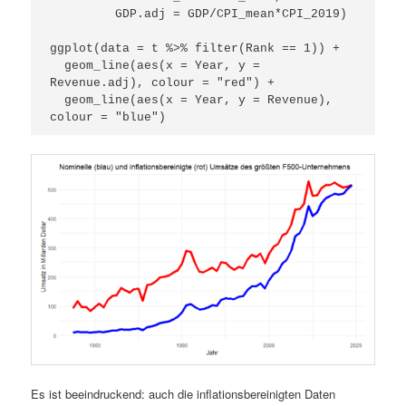
         GDP.adj = GDP/CPI_mean*CPI_2019)

ggplot(data = t %>% filter(Rank == 1)) +

  geom_line(aes(x = Year, y = 
Revenue.adj), colour = "red") +

  geom_line(aes(x = Year, y = Revenue), 
colour = "blue")
Es ist beeindruckend: auch die inflationsbereinigten Daten