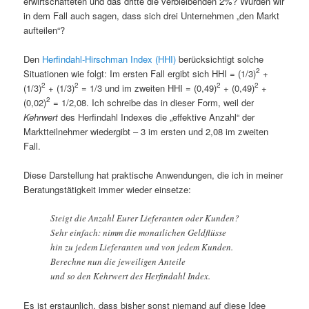
erwirtschafteten und das dritte die verbleibenden 2%? Würden wir
in dem Fall auch sagen, dass sich drei Unternehmen „den Markt
aufteilen“?
Den
Herfindahl-Hirschman Index (HHI)
berücksichtigt solche
2
Situationen wie folgt: Im ersten Fall ergibt sich HHI = (1/3)
+
2
2
2
2
(1/3)
+ (1/3)
= 1/3 und im zweiten HHI = (0,49)
+ (0,49)
+
2
(0,02)
= 1/2,08. Ich schreibe das in dieser Form, weil der
Kehrwert
des Herfindahl Indexes die „effektive Anzahl“ der
Marktteilnehmer wiedergibt – 3 im ersten und 2,08 im zweiten
Fall.
Diese Darstellung hat praktische Anwendungen, die ich in meiner
Beratungstätigkeit immer wieder einsetze:
Steigt die Anzahl Eurer Lieferanten oder Kunden?
Sehr einfach: nimm die monatlichen Geldflüsse
hin zu jedem Lieferanten und von jedem Kunden.
Berechne nun die jeweiligen Anteile
und so den Kehrwert des Herfindahl Index.
Es ist erstaunlich, dass bisher sonst niemand auf diese Idee