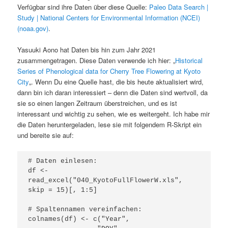
Verfügbar sind ihre Daten über diese Quelle:
Paleo Data Search |
Study | National Centers for Environmental Information (NCEI)
(noaa.gov)
.
Yasuuki Aono hat Daten bis hin zum Jahr 2021
zusammengetragen. Diese Daten verwende ich hier: „
Historical
Series of Phenological data for Cherry Tree Flowering at Kyoto
City
„. Wenn Du eine Quelle hast, die bis heute aktualisiert wird,
dann bin ich daran interessiert – denn die Daten sind wertvoll, da
sie so einen langen Zeitraum überstreichen, und es ist
interessant und wichtig zu sehen, wie es weitergeht. Ich habe mir
die Daten heruntergeladen, lese sie mit folgendem R-Skript ein
und bereite sie auf:
# Daten einlesen:

df <- 
read_excel("040_KyotoFullFlowerW.xls", 
skip = 15)[, 1:5] 

# Spaltennamen vereinfachen:

colnames(df) <- c("Year", 
