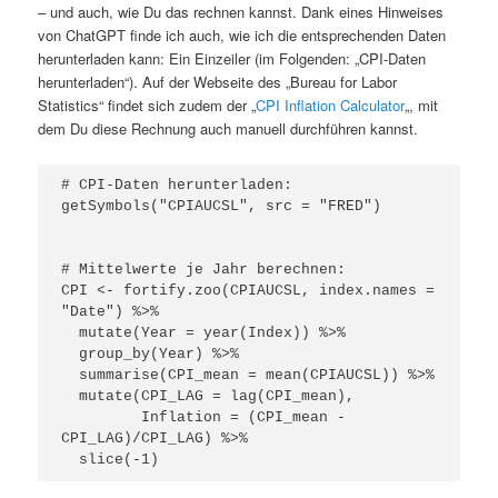
– und auch, wie Du das rechnen kannst. Dank eines Hinweises
von ChatGPT finde ich auch, wie ich die entsprechenden Daten
herunterladen kann: Ein Einzeiler (im Folgenden: „CPI-Daten
herunterladen“). Auf der Webseite des „Bureau for Labor
Statistics“ findet sich zudem der „
CPI Inflation Calculator
„, mit
dem Du diese Rechnung auch manuell durchführen kannst.
# CPI-Daten herunterladen:

getSymbols("CPIAUCSL", src = "FRED")

# Mittelwerte je Jahr berechnen:

CPI <- fortify.zoo(CPIAUCSL, index.names = 
"Date") %>% 

  mutate(Year = year(Index)) %>% 

  group_by(Year) %>% 

  summarise(CPI_mean = mean(CPIAUCSL)) %>%

  mutate(CPI_LAG = lag(CPI_mean),

         Inflation = (CPI_mean - 
CPI_LAG)/CPI_LAG) %>% 
