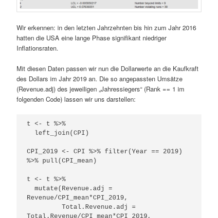
Wir erkennen: in den letzten Jahrzehnten bis hin zum Jahr 2016
hatten die USA eine lange Phase signifikant niedriger
Inflationsraten.
Mit diesen Daten passen wir nun die Dollarwerte an die Kaufkraft
des Dollars im Jahr 2019 an. Die so angepassten Umsätze
(Revenue.adj) des jeweiligen „Jahressiegers“ (Rank == 1 im
folgenden Code) lassen wir uns darstellen:
t <- t %>%

  left_join(CPI)

CPI_2019 <- CPI %>% filter(Year == 2019) 
%>% pull(CPI_mean)

t <- t %>%

  mutate(Revenue.adj = 
Revenue/CPI_mean*CPI_2019,            

         Total.Revenue.adj = 
Total.Revenue/CPI_mean*CPI_2019,
