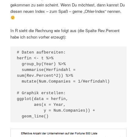
gekommen zu sein scheint. Wenn Du möchtest, dann kannst Du
diesen neuen Index – zum Spaß – gerne „Ohler-Index“ nennen.
In R sieht die Rechnung wie folgt aus (die Spalte Rev.Percent
habe ich schon vorher erzeugt):
# Daten aufbereiten:

herfin <- t %>% 

  group_by(Year) %>% 

  summarise(Herfindahl = 
sum(Rev.Percent^2)) %>% 

  mutate(Num.Companies = 1/Herfindahl)

# Graphik erstellen:

ggplot(data = herfin, 

       aes(x = Year, 

           y = Num.Companies)) +
