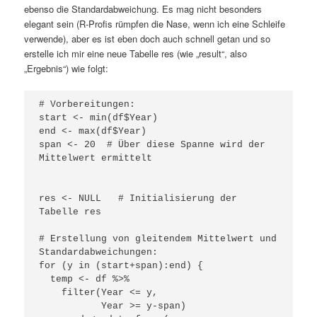
ebenso die Standardabweichung. Es mag nicht besonders
elegant sein (R-Profis rümpfen die Nase, wenn ich eine Schleife
verwende), aber es ist eben doch auch schnell getan und so
erstelle ich mir eine neue Tabelle res (wie „result“, also
„Ergebnis“) wie folgt:
# Vorbereitungen:

start <- min(df$Year)

end <- max(df$Year)

span <- 20  # Über diese Spanne wird der 
Mittelwert ermittelt

res <- NULL   # Initialisierung der 
Tabelle res

# Erstellung von gleitendem Mittelwert und 
Standardabweichungen:

for (y in (start+span):end) {

  temp <- df %>% 

    filter(Year <= y,

           Year >= y-span)
