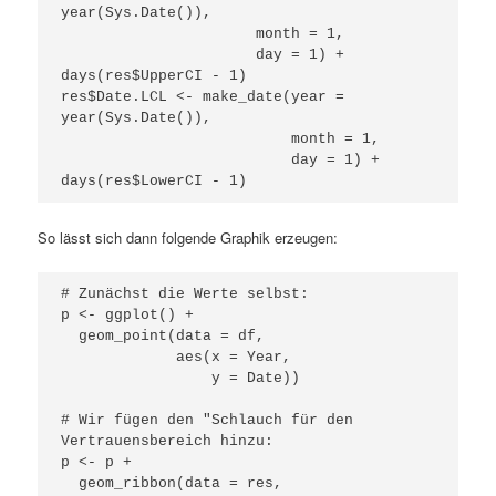
year(Sys.Date()), 

                      month = 1, 

                      day = 1) + 
days(res$UpperCI - 1)

res$Date.LCL <- make_date(year = 
year(Sys.Date()), 

                          month = 1, 

                          day = 1) + 
days(res$LowerCI - 1)
So lässt sich dann folgende Graphik erzeugen:
# Zunächst die Werte selbst:

p <- ggplot() +

  geom_point(data = df,

             aes(x = Year, 

                 y = Date))

# Wir fügen den "Schlauch für den 
Vertrauensbereich hinzu:

p <- p +

  geom_ribbon(data = res,
