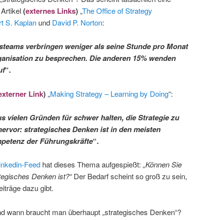
 Artikel
(
externes Links
)
„
The Office of Strategy
t S. Kaplan
und
David P. Norton
:
steams verbringen weniger als seine Stunde pro Monat
Organisation zu besprechen. Die anderen 15% wenden
uf
“.
externer Link
)
„
Making Strategy – Learning by Doing
“:
vielen Gründen für schwer halten, die Strategie zu
hervor: strategisches Denken ist in den meisten
petenz der Führungskräfte
“.
inkedin-Feed
hat dieses Thema aufgespießt:
„Können Sie
tegisches Denken ist?“
Der Bedarf scheint so groß zu sein,
iträge dazu gibt.
und wann braucht man überhaupt „strategisches Denken“?