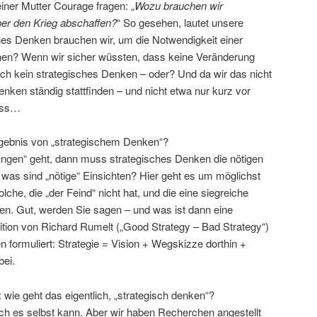
iner Mutter Courage fragen: „
Wozu brauchen wir
ieber den Krieg abschaffen?
“ So gesehen, lautet unsere
ches Denken brauchen wir, um die Notwendigkeit einer
en? Wenn wir sicher wüssten, dass keine Veränderung
uch kein strategisches Denken – oder? Und da wir das nicht
nken ständig stattfinden – und nicht etwa nur kurz vor
uss…
rgebnis von „strategischem Denken“?
gen“ geht, dann muss strategisches Denken die nötigen
 was sind „nötige“ Einsichten? Hier geht es um möglichst
lche, die „der Feind“ nicht hat, und die eine siegreiche
ben. Gut, werden Sie sagen – und was ist dann eine
inition von Richard Rumelt („Good Strategy – Bad Strategy“)
en formuliert: Strategie = Vision + Wegskizze dorthin +
bei.
 wie geht das eigentlich, „strategisch denken“?
 ich es selbst kann. Aber wir haben Recherchen angestellt