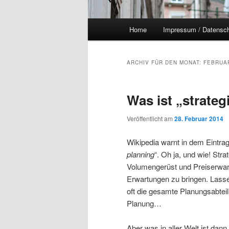
Hauptmenü
Home
Impressum / Datensc
ARCHIV FÜR DEN MONAT:
FEBRUA
Was ist „strate
Veröffentlicht am
28. Februar 2014
Wikipedia warnt in dem Eintra
planning
“. Oh ja, und wie! St
Volumengerüst und Preiserwart
Erwartungen zu bringen. Lasse
oft die gesamte Planungsabtei
Planung…
Aber was in aller Welt ist dan