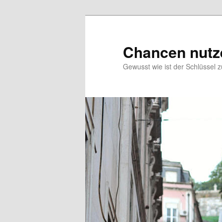
Zum
Zum
Inhalt
sekundären
wechseln
Inhalt
Chancen nutz
wechseln
Gewusst wie ist der Schlüssel 