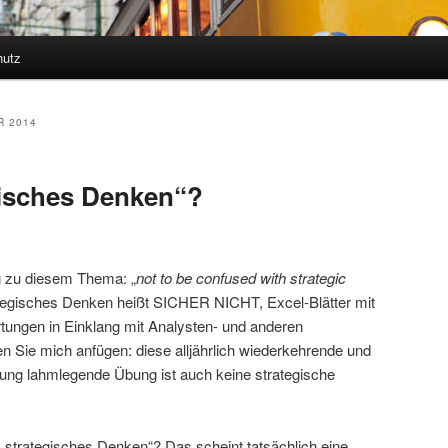
hutz
R 2014
gisches Denken“?
g zu diesem Thema: „
not to be confused with strategic
rategisches Denken heißt SICHER NICHT, Excel-Blätter mit
ungen in Einklang mit Analysten- und anderen
n Sie mich anfügen: diese alljährlich wiederkehrende und
lung lahmlegende Übung ist auch keine strategische
n „strategisches Denken“? Das scheint tatsächlich eine