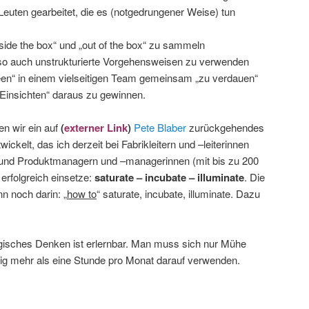
Leuten gearbeitet, die es (notgedrungener Weise) tun
inside the box“ und „out of the box“ zu sammeln
also auch unstrukturierte Vorgehensweisen zu verwenden
een“ in einem vielseitigen Team gemeinsam „zu verdauen“
e Einsichten“ daraus zu gewinnen.
en wir ein auf
(
externer Link
)
Pete Blaber
zurückgehendes
ickelt, das ich derzeit bei Fabrikleitern und –leiterinnen
) und Produktmanagern und –managerinnen (mit bis zu 200
erfolgreich einsetze:
saturate – incubate – illuminate
. Die
n noch darin: „
how to
“ saturate, incubate, illuminate. Dazu
gisches Denken ist erlernbar. Man muss sich nur Mühe
nig mehr als eine Stunde pro Monat darauf verwenden.