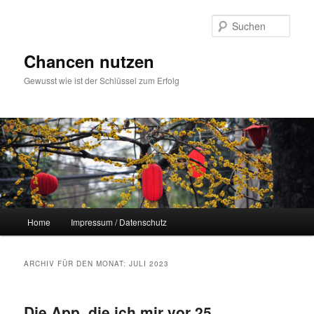
Zum
Zum
Inhalt
sekundären
Such
wechseln
Inhalt
wechseln
Chancen nutzen
Gewusst wie ist der Schlüssel zum Erfolg
Hauptmenü
Home
Impressum / Datenschutz
ARCHIV FÜR DEN MONAT:
JULI 2023
Die App, die ich mir vor 25